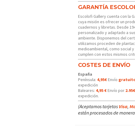
GARANTÍA ESCOLO
Escolofi Gallery cuenta con la 
cuya misión es ofrecer un produ
cuadernos y libretas. Desde 19
personalizado y adaptado a s
ambiente. Disponemos del certi
utilizamos proceden de plantac
medioambiental, como social y
cumplen con estos mismos crit
COSTES DE ENVÍO
España
Península:
4,95€
Envío
gratuit
expedición
Baleares:
4,95 €
Envío por
2.95
expedición.
(Aceptamos tarjetas
Visa
,
Ma
están procesados de manera 