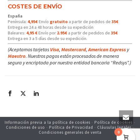
COSTES DE ENVÍO
España
Península:
4,95€
Envío
gratuito
a partir de pedidos de
35€
Entrega en 24 a 48 horas desde su expedición
Baleares:
4,95 €
Envío por
2.95€
a partir de pedidos de
35€
Entrega en 3 a 5 días desde su expedición.
(Aceptamos tarjetas
Visa
,
Mastercard
,
American Express
y
Maestro
. Nuestros pagos están procesados de manera
segura y encriptada por nuestra entidad bancaria “Redsys”.)
Información previa a la política de cookies
-
Política de cookies
-
Condiciones de uso
-
Política de Privacidad
-
Cláusulas legales
-
0
Condiciones generales de venta