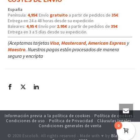
España
Península:
4,95€
Envío
gratuito
a partir de pedidos de
35€
Entrega en 24 a 48 horas desde su expedición
Baleares:
4,95 €
Envío por
2.95€
a partir de pedidos de
35€
Entrega en 3 a 5 días desde su expedición.
(Aceptamos tarjetas
Visa
,
Mastercard
,
American Express
y
Maestro
. Nuestros pagos están procesados de manera
segura y encripta
Información previa a la política de cookies
-
Política de cookies
-
Condiciones de uso
-
Política de Privacidad
-
Cláusulas legales
-
Condiciones generales de venta
0
© 2020 Escolofi. All rights reserved - Made with ♥ by
Blackstone