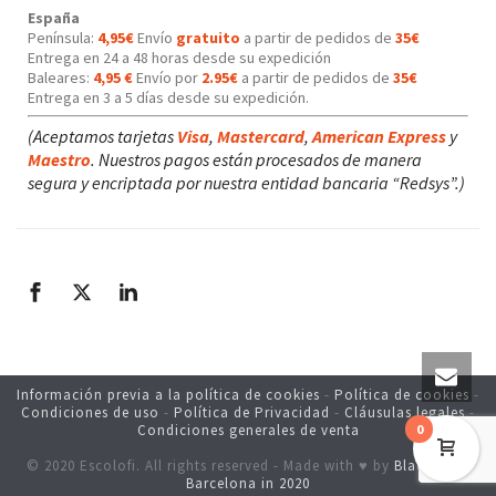
España
Península:
4,95€
Envío
gratuito
a partir de pedidos de
35€
Entrega en 24 a 48 horas desde su expedición
Baleares:
4,95 €
Envío por
2.95€
a partir de pedidos de
35€
Entrega en 3 a 5 días desde su expedición.
(Aceptamos tarjetas
Visa
,
Mastercard
,
American Express
y
Maestro
. Nuestros pagos están procesados de manera
segura y encriptada por nuestra entidad bancaria “Redsys”.)
Información previa a la política de cookies
-
Política de cookies
-
Condiciones de uso
-
Política de Privacidad
-
Cláusulas legales
-
0
Condiciones generales de venta
© 2020 Escolofi. All rights reserved - Made with ♥ by
Blackstone
Barcelona
in 2020