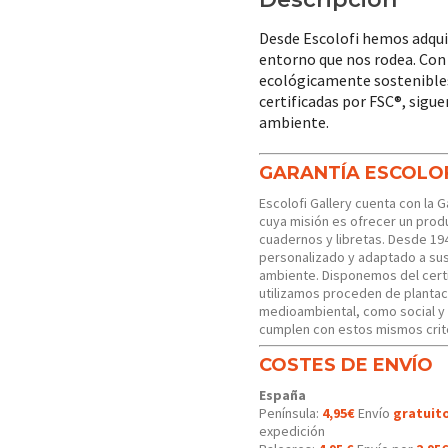
Desde Escolofi hemos adquir
entorno que nos rodea. Con
ecológicamente sostenibles. 
certificadas por FSC®, sigu
ambiente.
GARANTÍA ESCOLO
Escolofi Gallery cuenta con la 
cuya misión es ofrecer un produ
cuadernos y libretas. Desde 19
personalizado y adaptado a s
ambiente. Disponemos del certi
utilizamos proceden de plantac
medioambiental, como social y
cumplen con estos mismos crit
COSTES DE ENVÍO
España
Península:
4,95€
Envío
gratuit
expedición