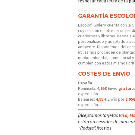
respetar cada letra de la pa
GARANTÍA ESCOLO
Escolofi Gallery cuenta con la 
cuya misión es ofrecer un produ
cuadernos y libretas. Desde 19
personalizado y adaptado a s
ambiente. Disponemos del certi
utilizamos proceden de plantac
medioambiental, como social y
cumplen con estos mismos crit
COSTES DE ENVÍO
España
Península:
4,95€
Envío
gratuit
expedición
Baleares:
4,95 €
Envío por
2.95
expedición.
(Aceptamos tarjetas
Visa
,
Ma
están procesados de manera 
“Redsys”.)
iterios