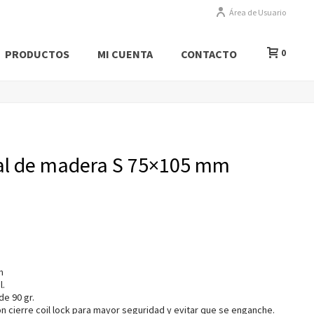
Área de Usuario
PRODUCTOS
MI CUENTA
CONTACTO
0
al de madera S 75×105 mm
m
l.
e 90 gr.
on cierre coil lock para mayor seguridad y evitar que se enganche.