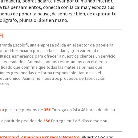
 a madera, podrás dejarte llevar por tu mundo interior.
za tus pensamientos, conecta con la calma y esboza tus
mento de poner la pausa, de sentirse bien, de explorar tu
bolígrafo, pluma o lápiz en mano.
FI
Garantía Escolofi, una empresa sólida en el sector de papelería
cto diferenciado por su alta calidad y gran variedad en
48 nos esmeramos para ofrecer a nuestros clientes un servicio
us necesidades. Además, somos respetuosos con el medio
ficado que confirma que todas las materias primas que
iones gestionadas de forma responsable, tanto a nivel
 económico. Asimismo, nuestros procesos de fabricación
erios.
o
a partir de pedidos de
35€
Entrega en 24 a 48 horas desde su
€
a partir de pedidos de
35€
Entrega en 3 a 5 días desde su
stercard
,
American Express
y
Maestro
. Nuestros pagos