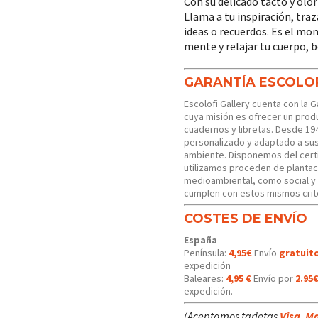
Con su delicado tacto y olor
Llama a tu inspiración, tra
ideas o recuerdos. Es el mo
mente y relajar tu cuerpo, 
GARANTÍA ESCOLO
Escolofi Gallery cuenta con la 
cuya misión es ofrecer un produ
cuadernos y libretas. Desde 19
personalizado y adaptado a s
ambiente. Disponemos del certi
utilizamos proceden de plantac
medioambiental, como social y
cumplen con estos mismos crit
COSTES DE ENVÍO
España
Península:
4,95€
Envío
gratuit
expedición
Baleares:
4,95 €
Envío por
2.95
expedición.
(Aceptamos tarjetas
Visa
,
Ma