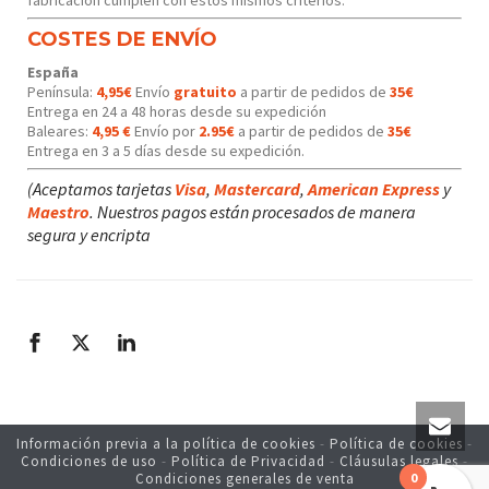
COSTES DE ENVÍO
España
Península:
4,95€
Envío
gratuito
a partir de pedidos de
35€
Entrega en 24 a 48 horas desde su expedición
Baleares:
4,95 €
Envío por
2.95€
a partir de pedidos de
35€
Entrega en 3 a 5 días desde su expedición.
(Aceptamos tarjetas
Visa
,
Mastercard
,
American Express
y
Maestro
. Nuestros pagos están procesados de manera
segura y encripta
Información previa a la política de cookies
-
Política de cookies
-
Condiciones de uso
-
Política de Privacidad
-
Cláusulas legales
-
Condiciones generales de venta
0