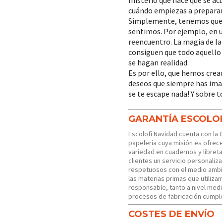
cuándo empiezas a preparar 
Simplemente, tenemos que f
sentimos. Por ejemplo, en u
reencuentro. La magia de la
consiguen que todo aquello
se hagan realidad.
Es por ello, que hemos cread
deseos que siempre has ima
se te escape nada! Y sobre 
GARANTÍA ESCOLO
Escolofi Navidad cuenta con la 
papelería cuya misión es ofrece
variedad en cuadernos y libre
clientes un servicio personal
respetuosos con el medio ambi
las materias primas que utili
responsable, tanto a nivel med
procesos de fabricación cumple
COSTES DE ENVÍO