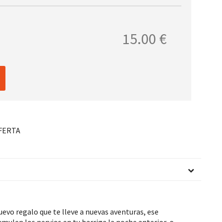
15.00 €
FERTA
nuevo regalo que te lleve a nuevas aventuras, ese
umulen los nervios en tu barriga la noche anterior, o