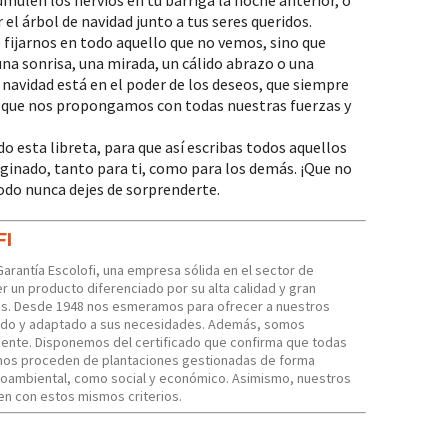
el árbol de navidad junto a tus seres queridos.
ijarnos en todo aquello que no vemos, sino que
na sonrisa, una mirada, un cálido abrazo o una
 navidad está en el poder de los deseos, que siempre
 que nos propongamos con todas nuestras fuerzas y
o esta libreta, para que así escribas todos aquellos
ginado, tanto para ti, como para los demás. ¡Que no
todo nunca dejes de sorprenderte.
FI
Garantía Escolofi, una empresa sólida en el sector de
r un producto diferenciado por su alta calidad y gran
tas. Desde 1948 nos esmeramos para ofrecer a nuestros
izado y adaptado a sus necesidades. Además, somos
ente. Disponemos del certificado que confirma que todas
zamos proceden de plantaciones gestionadas de forma
ioambiental, como social y económico. Asimismo, nuestros
n con estos mismos criterios.