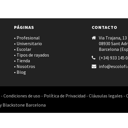
PÁGINAS
CONTACTO
• Profesional
Via Trajana, 13
• Universitario
08930 Sant Adr
• Escolar
Barcelona (Es
• Tipos de rayados
(+34) 933 145 
• Tienda
• Nosotros
info@escolofi
• Blog
-
Condiciones de uso
-
Política de Privacidad
-
Cláusulas legales
-
y
Blackstone Barcelona