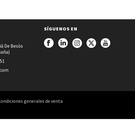
SÍGUENOS EN
ià De Besòs
paña)
051
.com
Condiciones generales de venta