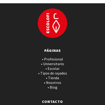
PÁGINAS
• Profesional
• Universitario
• Escolar
• Tipos de rayados
• Tienda
• Nosotros
• Blog
CONTACTO