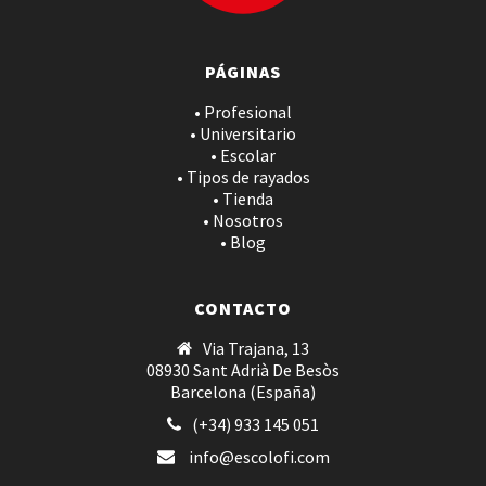
PÁGINAS
• Profesional
• Universitario
• Escolar
• Tipos de rayados
• Tienda
• Nosotros
• Blog
CONTACTO
Via Trajana, 13
08930 Sant Adrià De Besòs
Barcelona (España)
(+34) 933 145 051
info@escolofi.com