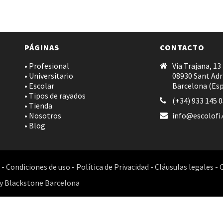
PÁGINAS
CONTACTO
• Profesional
Via Trajana, 13
• Universitario
08930 Sant Adr
• Escolar
Barcelona (Es
• Tipos de rayados
(+34) 933 145 
• Tienda
• Nosotros
info@escolofi
• Blog
-
Condiciones de uso
-
Política de Privacidad
-
Cláusulas legales
-
y
Blackstone Barcelona