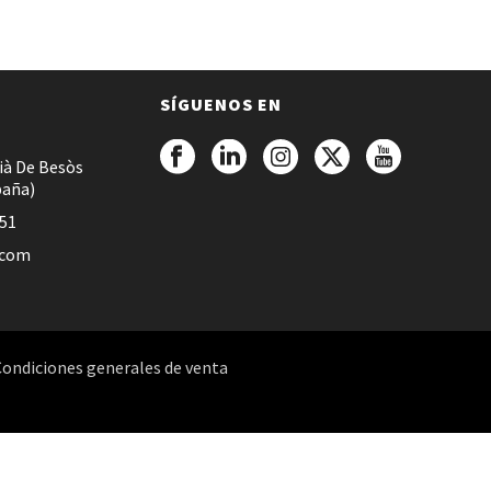
SÍGUENOS EN
ià De Besòs
paña)
051
.com
Condiciones generales de venta