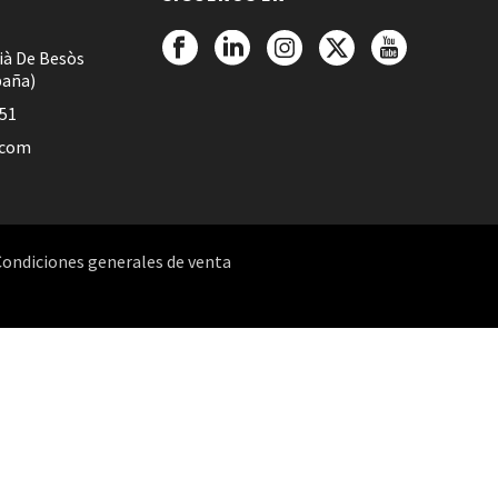
ià De Besòs
paña)
051
.com
Condiciones generales de venta