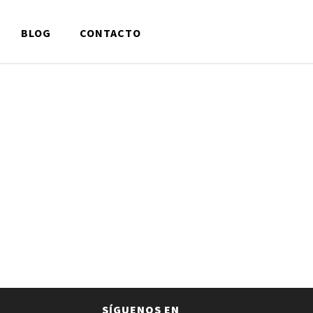
BLOG
CONTACTO
SÍGUENOS EN