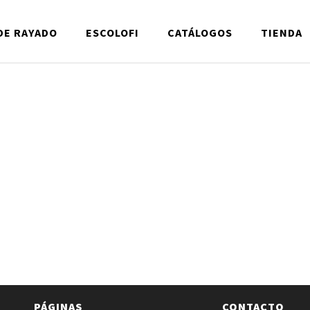
DE RAYADO
ESCOLOFI
CATÁLOGOS
TIENDA
PÁGINAS
CONTACTO