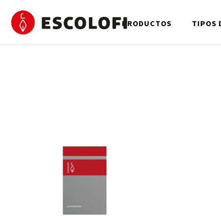
PRODUCTOS
TIPOS 