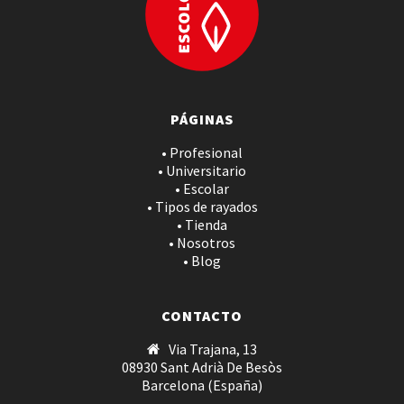
PÁGINAS
• Profesional
• Universitario
• Escolar
• Tipos de rayados
• Tienda
• Nosotros
• Blog
CONTACTO
Via Trajana, 13
08930 Sant Adrià De Besòs
Barcelona (España)