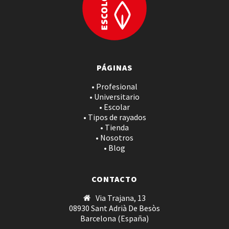
PÁGINAS
• Profesional
• Universitario
• Escolar
• Tipos de rayados
• Tienda
• Nosotros
• Blog
CONTACTO
Via Trajana, 13
08930 Sant Adrià De Besòs
Barcelona (España)