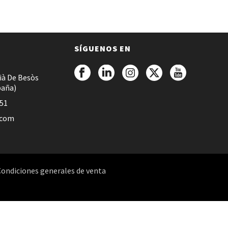
SÍGUENOS EN
ià De Besòs
paña)
051
.com
Condiciones generales de venta