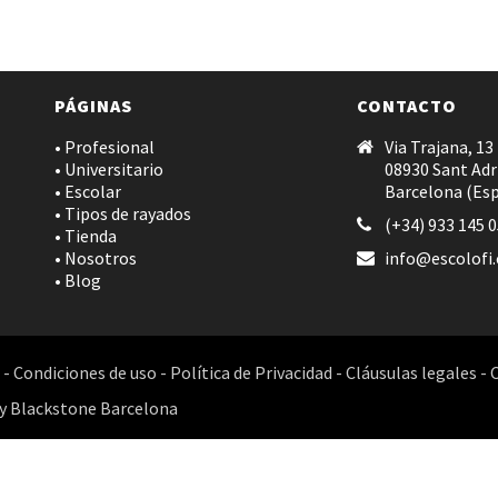
PÁGINAS
CONTACTO
• Profesional
Via Trajana, 13
• Universitario
08930 Sant Adr
• Escolar
Barcelona (Es
• Tipos de rayados
(+34) 933 145 
• Tienda
• Nosotros
info@escolofi
• Blog
-
Condiciones de uso
-
Política de Privacidad
-
Cláusulas legales
-
y
Blackstone Barcelona