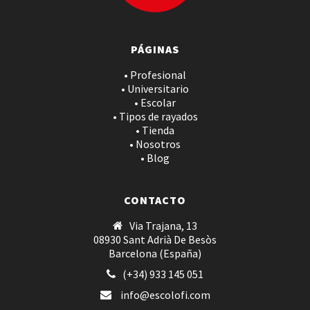
PÁGINAS
• Profesional
• Universitario
• Escolar
• Tipos de rayados
• Tienda
• Nosotros
• Blog
CONTACTO
Via Trajana, 13
08930 Sant Adrià De Besòs
Barcelona (España)
(+34) 933 145 051
info@escolofi.com