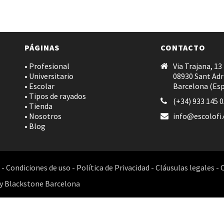
PÁGINAS
CONTACTO
• Profesional
Via Trajana, 13
• Universitario
08930 Sant Adr
• Escolar
Barcelona (Es
• Tipos de rayados
(+34) 933 145 
• Tienda
• Nosotros
info@escolofi
• Blog
-
Condiciones de uso
-
Política de Privacidad
-
Cláusulas legales
-
y
Blackstone Barcelona