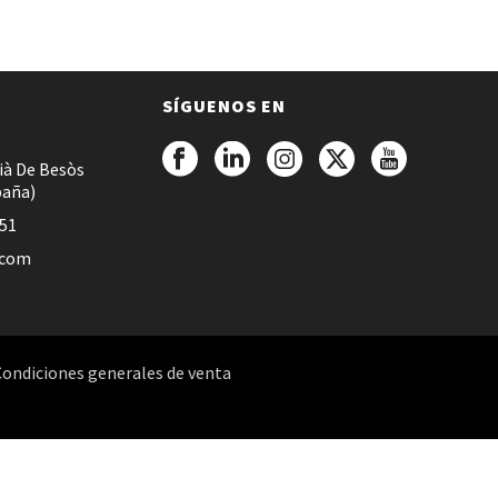
SÍGUENOS EN
ià De Besòs
paña)
051
.com
Condiciones generales de venta