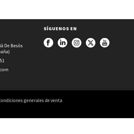
SÍGUENOS EN
ià De Besòs
paña)
051
.com
Condiciones generales de venta