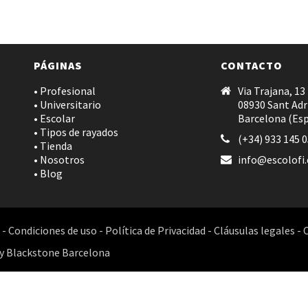
PÁGINAS
CONTACTO
• Profesional
Via Trajana, 13
• Universitario
08930 Sant Adr
• Escolar
Barcelona (Es
• Tipos de rayados
(+34) 933 145 
• Tienda
• Nosotros
info@escolofi
• Blog
-
Condiciones de uso
-
Política de Privacidad
-
Cláusulas legales
-
y
Blackstone Barcelona