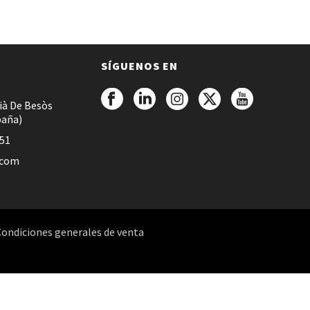
SÍGUENOS EN
ià De Besòs
paña)
051
.com
Condiciones generales de venta