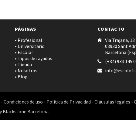
PÁGINAS
CONTACTO
• Profesional
Via Trajana, 13
• Universitario
08930 Sant Adr
• Escolar
Barcelona (Es
• Tipos de rayados
(+34) 933 145 
• Tienda
• Nosotros
info@escolofi
• Blog
-
Condiciones de uso
-
Política de Privacidad
-
Cláusulas legales
-
y
Blackstone Barcelona