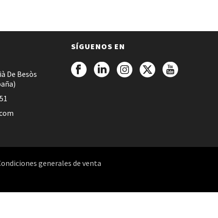
SÍGUENOS EN
ià De Besòs
paña)
051
.com
Condiciones generales de venta