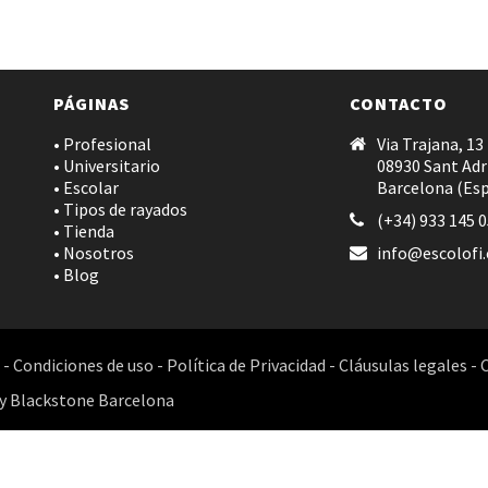
PÁGINAS
CONTACTO
• Profesional
Via Trajana, 13
• Universitario
08930 Sant Adr
• Escolar
Barcelona (Es
• Tipos de rayados
(+34) 933 145 
• Tienda
• Nosotros
info@escolofi
• Blog
-
Condiciones de uso
-
Política de Privacidad
-
Cláusulas legales
-
y
Blackstone Barcelona