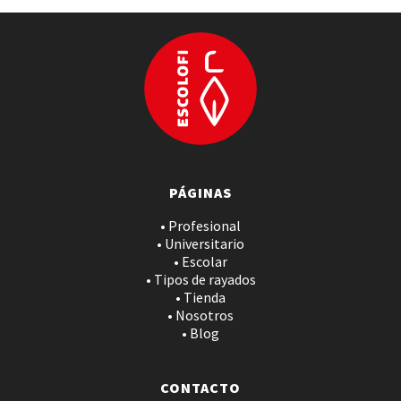
PÁGINAS
• Profesional
• Universitario
• Escolar
• Tipos de rayados
• Tienda
• Nosotros
• Blog
CONTACTO