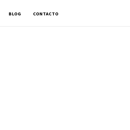
BLOG
CONTACTO