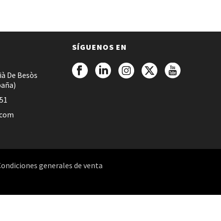
SÍGUENOS EN
ià De Besòs
paña)
051
.com
Condiciones generales de venta