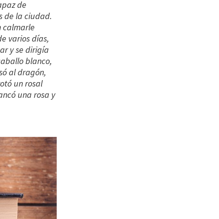
apaz de
s de la ciudad.
n calmarle
e varios días,
r y se dirigía
caballo blanco,
só al dragón,
otó un rosal
rancó una rosa y