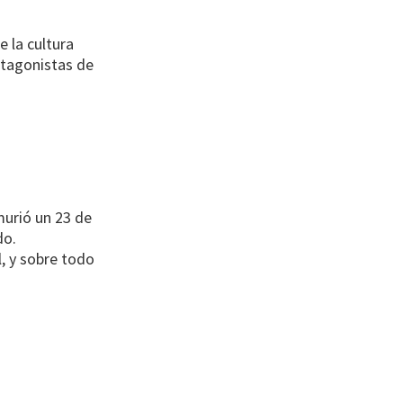
e la cultura
rotagonistas de
urió un 23 de
do.
l, y sobre todo