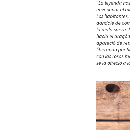
“La leyenda no
envenenar el ai
Los habitantes,
dándole de come
la mala suerte 
hacia el dragón
apareció de rep
liberando por f
con las rosas m
se la ofreció a l