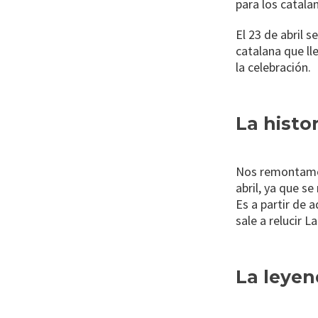
para los catala
El 23 de abril 
catalana que ll
la celebración.
La histo
Nos remontamos
abril, ya que se
Es a partir de 
sale a relucir 
La leyen