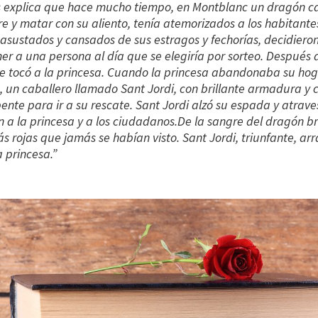
s explica que hace mucho tiempo, en Montblanc un dragón c
re y matar con su aliento, tenía atemorizados a los habitante
 asustados y cansados de sus estragos y fechorías, decidiero
r a una persona al día que se elegiría por sorteo. Después d
le tocó a la princesa. Cuando la princesa abandonaba su hoga
, un caballero llamado Sant Jordi, con brillante armadura y 
ente para ir a su rescate. Sant Jordi alzó su espada y atrave
in a la princesa y a los ciudadanos.De la sangre del dragón br
ás rojas que jamás se habían visto. Sant Jordi, triunfante, ar
a princesa.”