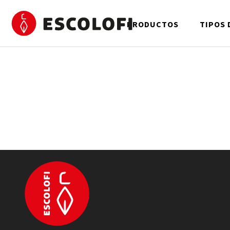
PRODUCTOS
TIPOS 