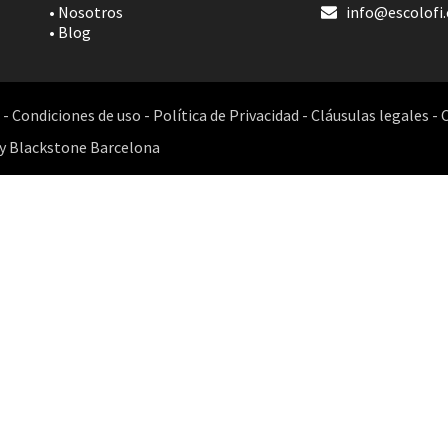
• Nosotros
info@escolofi
• Blog
-
Condiciones de uso
-
Política de Privacidad
-
Cláusulas legales
-
y
Blackstone Barcelona