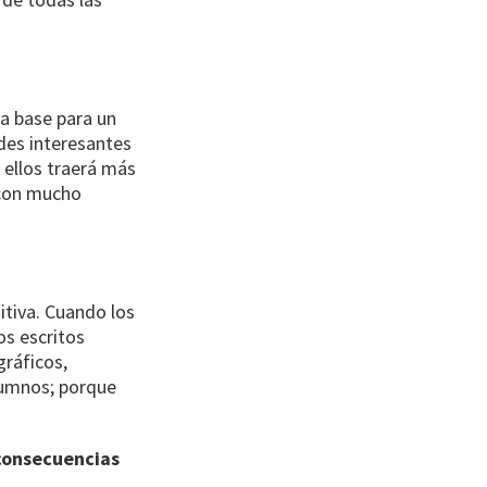
la base para un
des interesantes
 ellos traerá más
 con mucho
tiva. Cuando los
os escritos
gráficos,
alumnos; porque
 consecuencias