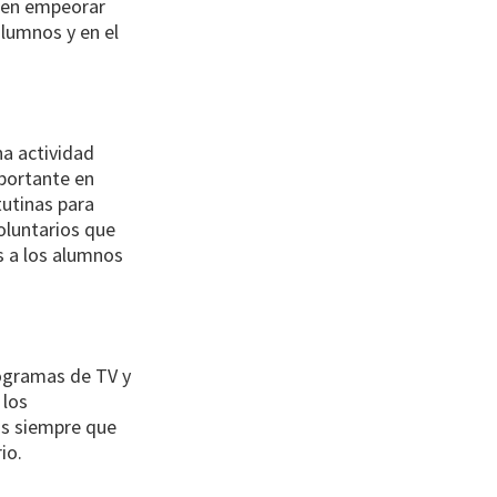
den empeorar
lumnos y en el
na actividad
portante en
utinas para
oluntarios que
s a los alumnos
rogramas de TV y
 los
as siempre que
io.