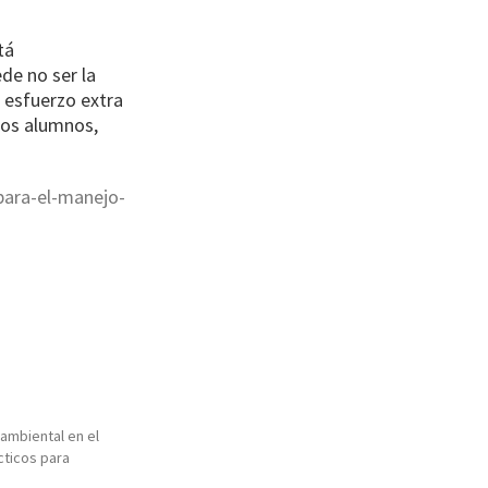
tá
de no ser la
 esfuerzo extra
 los alumnos,
para-el-manejo-
ambiental en el
cticos para