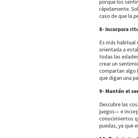
porque los sent
rápidamente. Sob
caso de que la pe
8- Incorpora rit
Es más habitual 
orientada a esta
todas las edades
crear un sentimi
compartan algo b
que digan una pa
9- Mantén el se
Descubre las cos
juegos— e incorp
conocimientos qu
puedas, ya que e