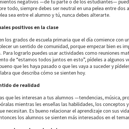
imientos negativos —de tu parte o de los estudiantes— pue
re todo, siempre debes ser neutral en una pelea entre dos a
lea sea entre el alumno y tú, nunca debes alterarte.
uales positivos en la clase
en los grados de escuela primaria que el día comience con u
blecer un sentido de comunidad, porque empezar bien es im
. Para lograrlo puedes usar actividades como reuniones mat
ento de “estamos todos juntos en esto”, pídeles a algunos v
ueno que les haya pasado o que les vaya a suceder y pídele
labra que describa cómo se sienten hoy.
ntido de realidad
as que les interesan a tus alumnos —tendencias, música, p
óralas mientras les enseñas las habilidades, los conceptos y
e necesitan. Es bueno relacionar el aprendizaje con sus vid
ntonces los alumnos se sienten más interesados en el temar