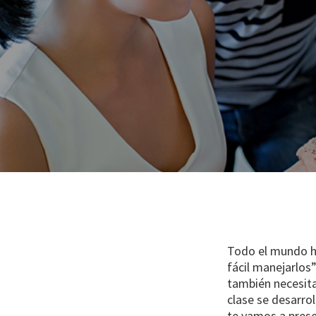
Todo el mundo ha
fácil manejarlos”
también necesita
clase se desarrol
te vamos a prese