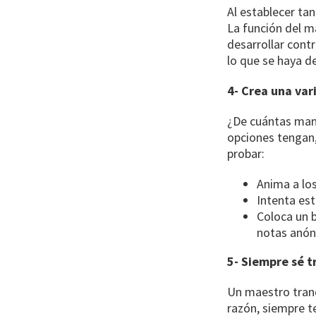
Al establecer ta
La función del ma
desarrollar contr
lo que se haya d
4- Crea una va
¿De cuántas man
opciones tengan,
probar:
Anima a lo
Intenta es
Coloca un 
notas anón
5- Siempre sé t
Un maestro tranq
razón, siempre te