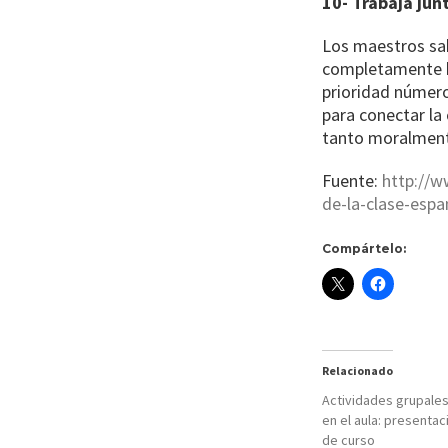
10- Trabaja junt
Los maestros sab
completamente ba
prioridad número
para conectar la 
tanto moralmen
Fuente:
http://w
de-la-clase-espa
Compártelo:
Relacionado
Actividades grupales
en el aula: presentac
de curso