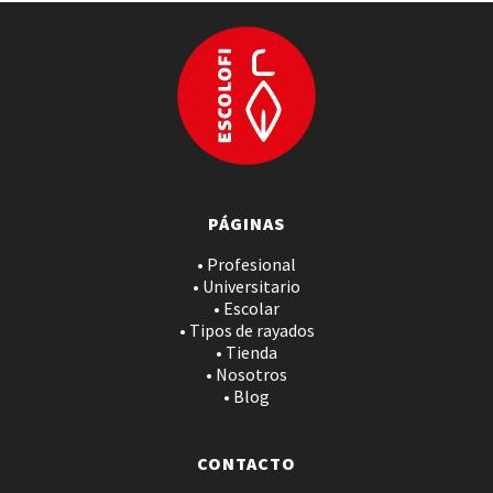
PÁGINAS
• Profesional
• Universitario
• Escolar
• Tipos de rayados
• Tienda
• Nosotros
• Blog
CONTACTO