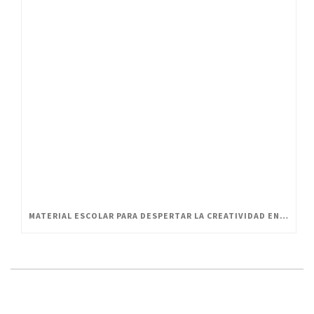
MATERIAL ESCOLAR PARA DESPERTAR LA CREATIVIDAD EN PEQUEÑOS ARTISTAS