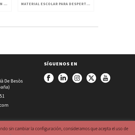
LA HISTORIA DE ESCOLOFI GREEN Y SUS PRODUCTOS
MATERIAL ESCOLAR PARA DESPERTAR LA CREATIVIDAD EN PEQUEÑOS ARTISTAS
SÍGUENOS EN
ià De Besòs
paña)
051
.com
gando sin cambiar la configuración, consideramos que acepta el uso de