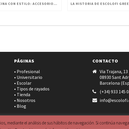
OFICINA CON ESTILO: ACCESORIOS PERSONALIZADOS PARA UN ESPACIO INNOVADOR
PÁGINAS
CONTACTO
• Profesional
Via Trajana, 13
• Universitario
08930 Sant Adr
• Escolar
Barcelona (Es
• Tipos de rayados
(+34) 933 145 
• Tienda
• Nosotros
info@escolofi
• Blog
cios, mediante el análisis de sus hábitos de navegación. Si continúa nave