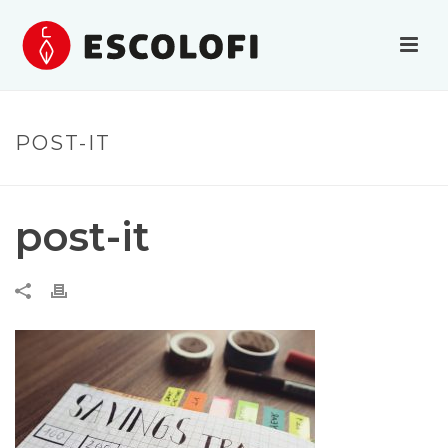
POST-IT
post-it