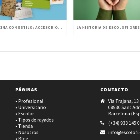
OFICINA CON ESTILO: ACCESORIOS PERSONALIZADOS PARA UN ESPACIO INNOVADOR
PÁGINAS
CONTACTO
• Profesional
Via Trajana, 13
• Universitario
08930 Sant Adr
• Escolar
Barcelona (Es
• Tipos de rayados
(+34) 933 145 
• Tienda
• Nosotros
info@escolofi
• Blog