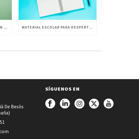
LA HISTORIA DE ESCOLOFI GREEN Y SUS PRODUCTOS
MATERIAL ESCOLAR PARA DESPERTAR LA CREATIVIDAD EN PEQUEÑOS ARTISTAS
SÍGUENOS EN
ià De Besòs
paña)
051
.com