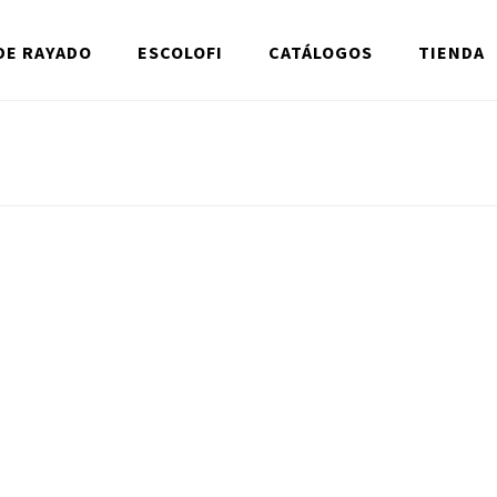
DE RAYADO
ESCOLOFI
CATÁLOGOS
TIENDA