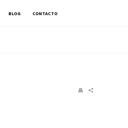
BLOG
CONTACTO