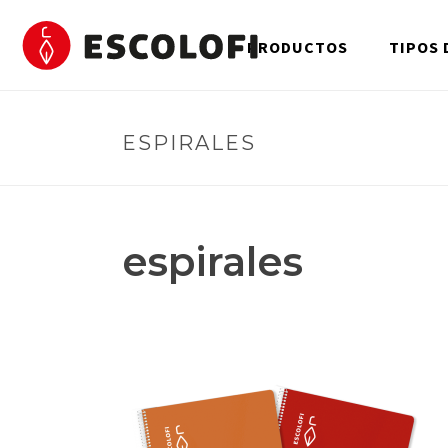
PRODUCTOS
TIPOS 
ESPIRALES
espirales