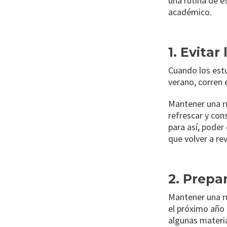
una rutina de e
académico.
1. Evita
Cuando los est
verano, corren e
Mantener una r
refrescar y con
para así, poder
que volver a re
2. Prepa
Mantener una ru
el próximo año 
algunas materia