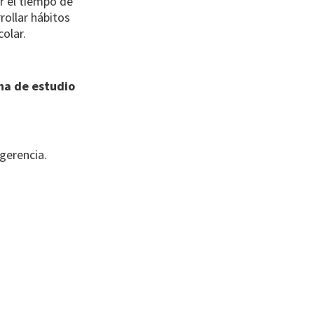
r el tiempo de
rollar hábitos
colar.
na de estudio
gerencia.