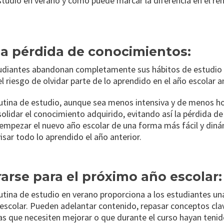
studio en verano y cómo puede marcar la diferencia en el r
r la pérdida de conocimientos:
udiantes abandonan completamente sus hábitos de estudio 
l riesgo de olvidar parte de lo aprendido en el año escolar an
utina de estudio, aunque sea menos intensiva y de menos ho
solidar el conocimiento adquirido, evitando así la pérdida 
 empezar el nuevo año escolar de una forma más fácil y diná
visar todo lo aprendido el año anterior.
rarse para el próximo año escolar:
tina de estudio en verano proporciona a los estudiantes un
escolar. Pueden adelantar contenido, repasar conceptos clav
s que necesiten mejorar o que durante el curso hayan tenido