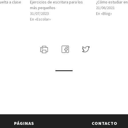
uelta a clase
Ejercicios de escritura para los
¿Cómo estudiar en
más pequeños
21/06/2021
31/07/2023
En «Blog»
En «Escolar»
PÁGINAS
CONTACTO