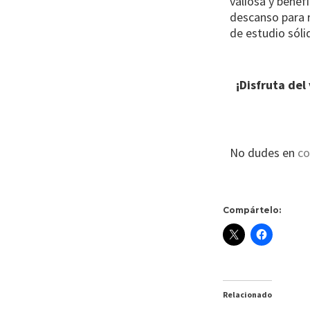
valiosa y benef
descanso para r
de estudio sóli
¡Disfruta de
No dudes en
co
Compártelo:
Relacionado