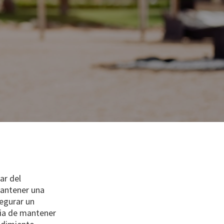
ar del
mantener una
egurar un
cia de mantener