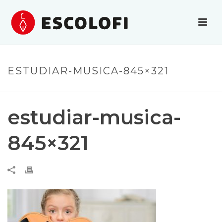
ESTUDIAR-MUSICA-845×321
estudiar-musica-
845×321