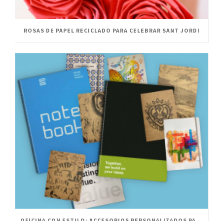
ROSAS DE PAPEL RECICLADO PARA CELEBRAR SANT JORDI
OFICINA CON ESTILO: ACCESORIOS PERSONALIZADOS PARA UN ESPACIO INNOVADOR