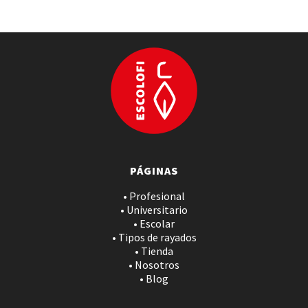
PÁGINAS
• Profesional
• Universitario
• Escolar
• Tipos de rayados
• Tienda
• Nosotros
• Blog