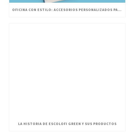
OFICINA CON ESTILO: ACCESORIOS PERSONALIZADOS PARA UN ESPACIO INNOVADOR
LA HISTORIA DE ESCOLOFI GREEN Y SUS PRODUCTOS