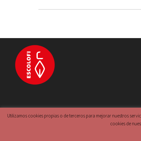
Utilizamos cookies propias o de terceros para mejorar nuestros servi
Información previa a la política de cookies
-
Política de cookies
cookies de nues
Utilizamos cookies
© 2020 Escolofi. All rights reserved - Web design made with ♥ b
Puedes aprender m