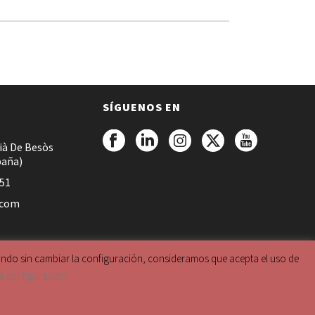
SÍGUENOS EN
ià De Besòs
paña)
051
.com
gando sin cambiar la configuración, consideramos que acepta el uso de
Condiciones generales de venta
a configuración.
Aceptar