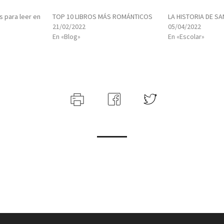
 para leer en
TOP 10 LIBROS MÁS ROMÁNTICOS
LA HISTORIA DE SA
21/02/2022
05/04/2022
En «Blog»
En «Escolar»