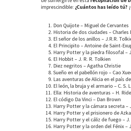
de sumergirte en esta
recopilación de b
imprescindible:
¿Cuántos has leído tú?
¡
Don Quijote – Miguel de Cervantes
Historia de dos ciudades – Charles
El señor de los anillos – J.R.R. Tolk
El Principito – Antoine de Saint-Exu
Harry Potter y la piedra filosofal –
El Hobbit – J. R. R. Tolkien
Diez negritos – Agatha Christie
Sueño en el pabellón rojo – Cao Xue
Las aventuras de Alicia en el país de
El león, la bruja y el armario – C. S. 
Ella: Historia de aventuras – H. Ri
El código Da Vinci – Dan Brown
Harry Potter y la cámara secreta – 
Harry Potter y el prisionero de Azk
Harry Potter y el cáliz de fuego – J
Harry Potter y la orden del Fénix – 