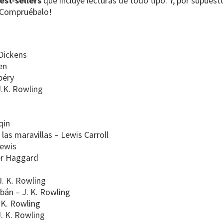
est-sellers
que incluye lecturas de todo tipo. Y, por supuest
Compruébalo!
 Dickens
ien
péry
 J.K. Rowling
qin
 las maravillas – Lewis Carroll
Lewis
der Haggard
J. K. Rowling
abán – J. K. Rowling
. K. Rowling
J. K. Rowling