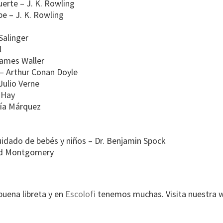
uerte – J. K. Rowling
pe – J. K. Rowling
Salinger
l
James Waller
– Arthur Conan Doyle
Julio Verne
 Hay
cía Márquez
cuidado de bebés y niños – Dr. Benjamin Spock
aud Montgomery
buena libreta y en
Escolofi
tenemos muchas. Visita nuestra w