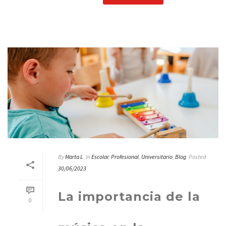
By
Marta L
In
Escolar
,
Profesional
,
Universitario
,
Blog
Posted
30/06/2023
La importancia de la
0