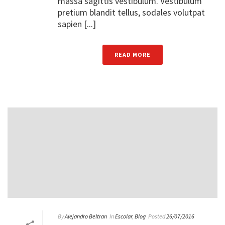
massa sagittis vestibulum. Vestibulum
pretium blandit tellus, sodales volutpat
sapien [...]
READ MORE
By
Alejandro Beltran
In
Escolar
,
Blog
Posted
26/07/2016