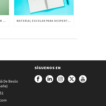
LA HISTORIA DE ESCOLOFI GREEN Y SUS PRODUCTOS
MATERIAL ESCOLAR PARA DESPERTAR LA CREATIVIDAD EN PEQUEÑOS ARTISTAS
SÍGUENOS EN
ià De Besòs
paña)
051
.com