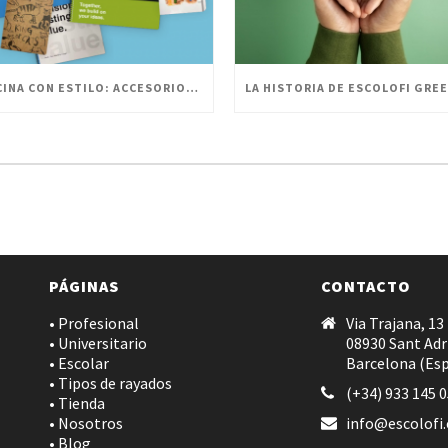
OFICINA CON ESTILO: ACCESORIOS PERSONALIZADOS PARA UN ESPACIO INNOVADOR
PÁGINAS
CONTACTO
• Profesional
Via Trajana, 13
• Universitario
08930 Sant Adr
• Escolar
Barcelona (Es
• Tipos de rayados
(+34) 933 145 
• Tienda
• Nosotros
info@escolofi
• Blog