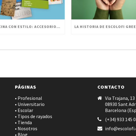
OFICINA CON ESTILO: ACCESORIOS PERSONALIZADOS PARA UN ESPACIO INNOVADOR
PÁGINAS
CONTACTO
• Profesional
Via Trajana, 13
• Universitario
08930 Sant Adr
• Escolar
Barcelona (Es
• Tipos de rayados
(+34) 933 145 
• Tienda
• Nosotros
info@escolofi
• Blog