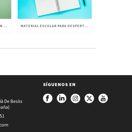
LA HISTORIA DE ESCOLOFI GREEN Y SUS PRODUCTOS
MATERIAL ESCOLAR PARA DESPERTAR LA CREATIVIDAD EN PEQUEÑOS ARTISTAS
SÍGUENOS EN
ià De Besòs
paña)
051
.com